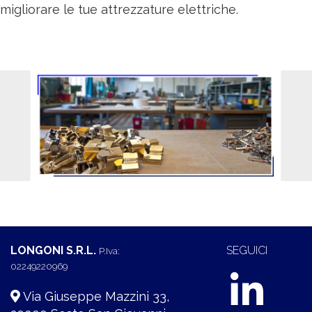
migliorare le tue attrezzature elettriche.
LONGONI S.R.L.
SEGUICI
P.Iva:
02249220969
Via Giuseppe Mazzini 33,