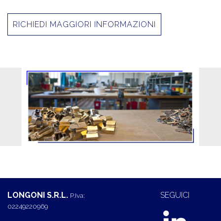
RICHIEDI MAGGIORI INFORMAZIONI
LONGONI S.R.L.
SEGUICI
P.Iva:
02249220969